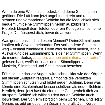
Wenn du eine Weile nicht redest, sind deine Stimmlippen
geöffnet. Die Luft kann jetzt ungehindert rein und raus
strömen und vorhandener Schleim hat die Möglichkeit sich
bequem um deine Stimmlippen herum auszubreiten.
Plötzlich klingelt dein Telefon oder ein Kollege stellt dir eine
Frage. Du räusperst dich, bevor du antwortest.
Was genau passiert in diesem Moment? DeineStimmlippen
knallen mit Gewalt aneinander. Der vorhandene Schleim ist
weg – erstmal zumindest. Denn was du nicht merkst, ist die
Auswirkung des Zusammenpralls deiner Stimmlippen. Wenn
du meinen Beitrag
„Lachen, weinen und miteinander reden“
gelesen hast, weißt du, dass deine Stimmlippen aus
Muskeln, Stimmband und Schleimhaut bestehen.
Führst du dir das vor Augen, wird schnell klar wie der Körper
auf diesen „Aufprall“ reagiert. Er möchte die verletzten
Stimmlippen schützen und bildet neuen Schleim. Denn was
könnte eine Schleimhaut besser schützen als neuer Schleim.
Herrlich, denn jetzt hast du eine neue Gelegenheit dich zu
räuspern. Schließlich willst du den neuen Schleim auch
loswerden. Der Schleim stört dich beim Sprechen. Und jetzt?
Genau, es gibt erneut einen Zusammenprall. Dein Körper